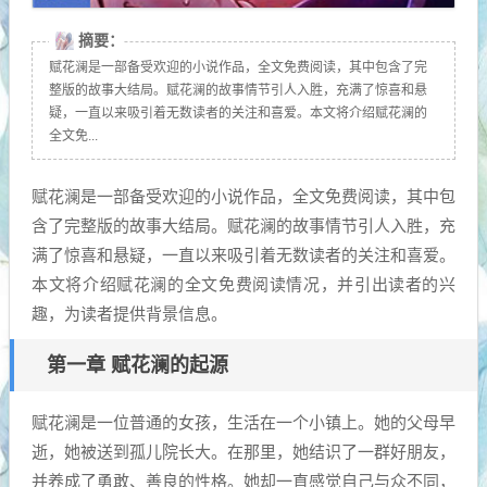
摘要：
赋花澜是一部备受欢迎的小说作品，全文免费阅读，其中包含了完
整版的故事大结局。赋花澜的故事情节引人入胜，充满了惊喜和悬
疑，一直以来吸引着无数读者的关注和喜爱。本文将介绍赋花澜的
全文免...
赋花澜是一部备受欢迎的小说作品，全文免费阅读，其中包
含了完整版的故事大结局。赋花澜的故事情节引人入胜，充
满了惊喜和悬疑，一直以来吸引着无数读者的关注和喜爱。
本文将介绍赋花澜的全文免费阅读情况，并引出读者的兴
趣，为读者提供背景信息。
第一章 赋花澜的起源
赋花澜是一位普通的女孩，生活在一个小镇上。她的父母早
逝，她被送到孤儿院长大。在那里，她结识了一群好朋友，
并养成了勇敢、善良的性格。她却一直感觉自己与众不同，