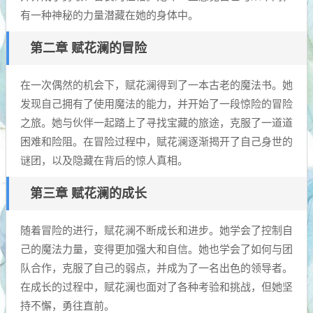
有一种神秘的力量潜藏在她的身体中。
第二章 赋花澜的冒险
在一次偶然的机会下，赋花澜得到了一本古老的魔法书。她
发现自己拥有了使用魔法的能力，并开始了一段惊险的冒险
之旅。她与伙伴一起踏上了寻找宝藏的旅途，克服了一道道
困难和险阻。在冒险过程中，赋花澜逐渐揭开了自己身世的
谜团，以及隐藏在背后的惊人真相。
第三章 赋花澜的成长
随着冒险的进行，赋花澜不断成长和进步。她学会了控制自
己的魔法力量，变得更加强大和自信。她也学会了如何与团
队合作，克服了自己的弱点，并成为了一名出色的领导者。
在成长的过程中，赋花澜也面对了各种考验和挑战，但她坚
持不懈，勇往直前。