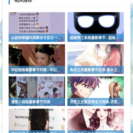
相关推荐
从前你穿越风雨都会仓促见一面-最新章节-免费阅读
超级特工系统最新章节 - 超级特工系统无弹窗全文阅读
华妃娘娘最新章节列表 - 华妃娘娘最新章节目录
鱼水之欢最新章节目录-鱼水之欢全文免费阅读无弹窗
漫客小说绘最新章节列表
洪荒之无极圣帝全文阅读-洪荒之无极圣帝免费全集