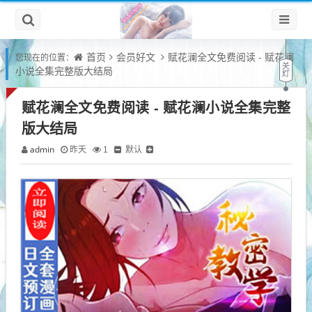
首页
会员好文
赋花澜全文免费阅读 - 赋花澜
您现在的位置：
小说全集完整版大结局
赋花澜全文免费阅读 - 赋花澜小说全集完整
版大结局
admin
默认
昨天
1