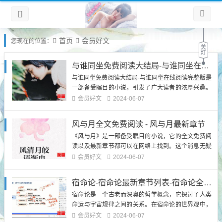
首页
会员好文
您现在的位置：
与谁同坐免费阅读大结局-与谁同坐在线阅读完整版
与谁同坐免费阅读大结局-与谁同坐在线阅读完整版是
一部备受瞩目的小说，引发了广大读者的浓厚兴趣。
该小说以恋爱、友情和成长为主题，讲述了主人公在
会员好文
2024-06-07
校园中经历的一系列故事。该小说以其精彩的情节、
细腻的描写和真实的人物形象而闻名，成为了当下最
风与月全文免费阅读 - 风与月最新章节
受欢迎的阅读之一。第一章：爱情的花开小说以爱情
《风与月》是一部备受瞩目的小说，它的全文免费阅
为主线，描绘了主人公与...
读以及最新章节都可以在网络上找到。这个消息无疑
会引起读者的兴趣，因为他们可以随时随地阅读这部
会员好文
2024-06-07
作品，并跟上最新的故事发展。在介绍《风与月》之
前，让我们先来了解一下这部小说的背景信息。《风
宿命论-宿命论最新章节列表-宿命论全文阅读
与月》是由著名作家张三写作的一部长篇小说，讲述
宿命论是一个古老而深奥的哲学概念，它探讨了人类
了一个关于爱情、友情和成...
命运与宇宙规律之间的关系。在宿命论的世界观中，
一切都是注定的，人的命运在出生之前就已经决定，
会员好文
2024-06-07