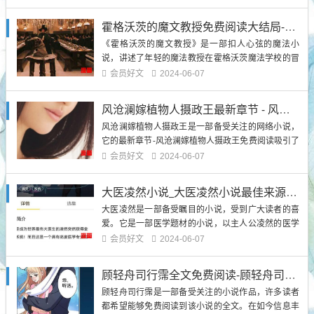
无论个人的努力和选择如何，都无法改变。宿命论引
发了人们对自由意志和命运的思考，成为了哲学、宗
霍格沃茨的魔文教授免费阅读大结局-霍格沃茨的魔文教授在线阅读完整版
教和文学作品中常见的主题。《宿命论-宿命论最新章
《霍格沃茨的魔文教授》是一部扣人心弦的魔法小
节列表-宿命论全...
说，讲述了年轻的魔法教授在霍格沃茨魔法学校的冒
险故事。这部小说的大结局被广大读者期待已久，现
会员好文
2024-06-07
在，我们将为大家提供霍格沃茨的魔文教授免费阅读
大结局-霍格沃茨的魔文教授在线阅读完整版。我们...
风沧澜嫁植物人摄政王最新章节 - 风沧澜嫁植物人摄政王免费阅读
风沧澜嫁植物人摄政王是一部备受关注的网络小说，
它的最新章节-风沧澜嫁植物人摄政王免费阅读吸引了
众多读者的兴趣。这部小说以浪漫的爱情故事为主
会员好文
2024-06-07
线，情节扣人心弦，让人无法自拔。接下来，我将为
大家介绍这部小说的背景信息，并深入探讨其中的一
大医凌然小说_大医凌然小说最佳来源_大医凌然小说免费阅读
些关键点。背景信息《...
大医凌然是一部备受瞩目的小说，受到广大读者的喜
爱。它是一部医学题材的小说，以主人公凌然的医学
成长为线索，展示了医学界的精彩和复杂。对于喜欢
会员好文
2024-06-07
医学题材的读者来说，大医凌然是一个不可错过的作
品。1.凌然的成...
顾轻舟司行霈全文免费阅读-顾轻舟司行霈全文免费阅读最佳来源
顾轻舟司行霈是一部备受关注的小说作品，许多读者
都希望能够免费阅读到该小说的全文。在如今信息丰