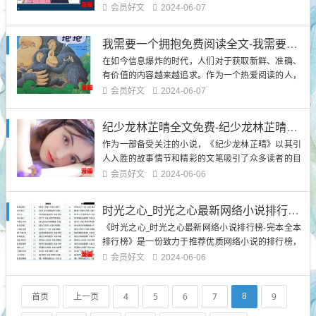
富的互联网时代，寻找一个合适的免费阅读来源成为
会员好文
2024-06-07
了读者们的共同需求。我将介绍顾轻舟司行霈全文免
费阅读的最佳来源，并提供相关背景信息，希望能够
我需要一个拥抱免费阅读全文-我需要一个拥抱最新更新
引起读者的兴趣。免费阅读顾轻...
在如今信息爆炸的时代，人们对于获取新鲜、准确、
有价值的内容越来越追求。作为一个热爱阅读的人，
我们总是渴望能够免费阅读最新更新的文章，以满足
会员好文
2024-06-07
我们对知识的渴望和对时事的关注。随着互联网的快
速发展，我们也面临着信息过载和付费阅读的困扰。
纪少龙林芷晴全文免费-纪少龙林芷晴全文免费完本全本排行榜
那么，我需要一个拥抱...
作为一部备受关注的小说，《纪少龙林芷晴》以其引
人入胜的故事情节和精彩的文笔吸引了众多读者的目
光。这部小说以浪漫的爱情故事为主线，融入了悬
会员好文
2024-06-06
疑、奇幻等元素，为读者带来了一场跌宕起伏的阅读
体验。特别值得一提的是，《纪少龙林芷晴》全文免
时光之心_时光之心最新网络小说排行榜-完本全本排行榜
费，让更多的读者能够轻松畅享其中...
《时光之心_时光之心最新网络小说排行榜-完本全本
排行榜》是一份致力于推荐优质网络小说的排行榜，
旨在为读者提供最新、最热门的网络小说资源。从令
会员好文
2024-06-06
人瞩目的完本全本作品到备受关注的新作力作，这个
排行榜涵盖了各个类型和题材的小说，满足了读者的
首页
上一页
4
5
6
7
9
8
不同...