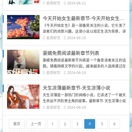
部小说以其精彩的故事情节和扣人心弦的剧情而获得
会员好文
2024-06-11
了广大读者的喜爱。下面将为大家介绍这部小说的背
景信息，并随机调取几个方面进行详细解释。1.陈黄
今天开始女生最新章节-今天开始女生小说
皮叶红鱼的...
《今天开始女生》是一部备受关注的小说，它引发了
读者们的浓厚兴趣。这部小说以现实生活为背景，讲
述了一个女生的成长故事。通过描写主人公的经历和
会员好文
2024-06-10
心路历程，小说展现了她在面对困难和挑战时的坚持
和成长。接下来，我们将深入探讨这部小说的主要内
豪婿免费阅读最新章节列表
容。主人公的成长历程小说中，主人公经历了许多...
豪婿免费阅读最新章节列表是一个备受读者关注的话
题。随着网络文学的兴起，越来越多的人选择通过在
线阅读小说来满足自己的阅读需求。而豪婿免费阅读
会员好文
2024-06-10
最新章节列表的推出，为读者提供了一个方便快捷的
途径来获取小说的最新更新。背景介绍：网络文学的
天生凉薄最新章节-天生凉薄小说
兴起随着互联网的普...
天生凉薄是一部热门的网络小说，它讲述了一个被天
生命运不济的男主角的故事。最新章节-天生凉薄小说
引起了广大读者的兴趣，让他们期待着故事的发展。
会员好文
2024-06-10
本文将围绕最新章节展开介绍，为读者提供背景信
息，并以多个方面的自然段来详细解释主题、陈述观
首页
上一页
1
2
3
5
6
4
点、提供支持和证据。第一章：命运的捉弄最新章节
中，主角的命运再次被捉弄...