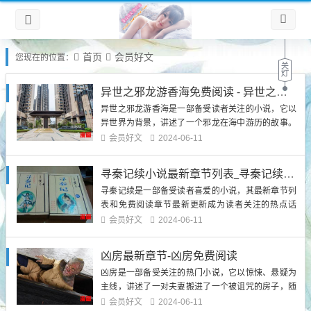
首页
会员好文
您现在的位置：
异世之邪龙游香海免费阅读 - 异世之邪龙游香海小说
异世之邪龙游香海是一部备受读者关注的小说，它以
异世界为背景，讲述了一个邪龙在海中游历的故事。
这部小说充满了奇幻、冒险和浪漫的元素，引发了读
会员好文
2024-06-11
者的浓厚兴趣。第一章：异世之邪龙的诞生在这个章
节中，我们将介绍邪龙的背景信息。邪龙是一种神秘
寻秦记续小说最新章节列表_寻秦记续免费阅读章节最新更新
的生物，拥有强大的力量和智慧。它们生活在海洋
寻秦记续是一部备受读者喜爱的小说，其最新章节列
中，每隔一段时间就会游到陆...
表和免费阅读章节最新更新成为读者关注的热点话
题。本文将介绍寻秦记续小说的最新章节列表和免费
会员好文
2024-06-11
阅读章节最新更新，并深入探讨其中的内容和情节，
以满足读者的兴趣和需求。一、寻秦记续小说最新章
凶房最新章节-凶房免费阅读
节列表寻秦记续小说自问世以来，吸引了大批读者的
凶房是一部备受关注的热门小说，它以惊悚、悬疑为
关注和追捧。其最新章节列表...
主线，讲述了一对夫妻搬进了一个被诅咒的房子，随
之而来的一系列恐怖事件。最新的章节《凶房免费阅
会员好文
2024-06-11