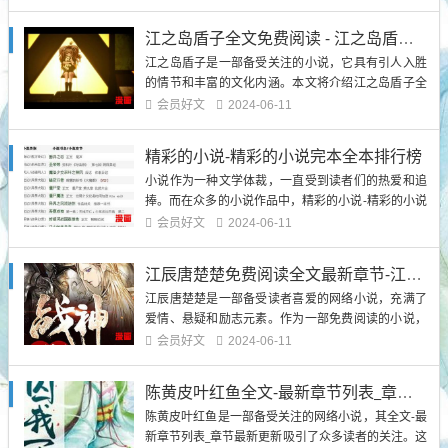
读》让读者们更加期待，因为他们可以免费阅读到这
部精彩的小说。接下来，我将为大家介绍这一最新章
江之岛盾子全文免费阅读 - 江之岛盾子小说全集完整版大结局
节，并...
江之岛盾子是一部备受关注的小说，它具有引人入胜
的情节和丰富的文化内涵。本文将介绍江之岛盾子全
文免费阅读以及小说的完整版大结局，并深入探讨其
会员好文
2024-06-11
中的主题和观点。背景介绍江之岛盾子是一部由作者
创作的小说，讲述...
精彩的小说-精彩的小说完本全本排行榜
小说作为一种文学体裁，一直受到读者们的热爱和追
捧。而在众多的小说作品中，精彩的小说-精彩的小说
完本全本排行榜是一个备受关注的话题。这个排行榜
会员好文
2024-06-11
汇集了各种优秀的完本小说，让读者们可以一次性地
阅读到一个故事的完整内容。1.《红楼梦》《...
江辰唐楚楚免费阅读全文最新章节-江辰唐楚楚免费阅读全文最佳来源
江辰唐楚楚是一部备受读者喜爱的网络小说，充满了
爱情、悬疑和励志元素。作为一部免费阅读的小说，
江辰唐楚楚的最新章节可以免费阅读，并且有很多网
会员好文
2024-06-11
站提供最佳的阅读来源。本文将介绍江辰唐楚楚免费
阅读全文最新章节的最佳来源，并为读者提供背景信
陈黄皮叶红鱼全文-最新章节列表_章节最新更新
息，以引起读者的兴趣。江辰唐楚楚免费阅读全文最
陈黄皮叶红鱼是一部备受关注的网络小说，其全文-最
佳来源江辰唐楚楚是一部由...
新章节列表_章节最新更新吸引了众多读者的关注。这